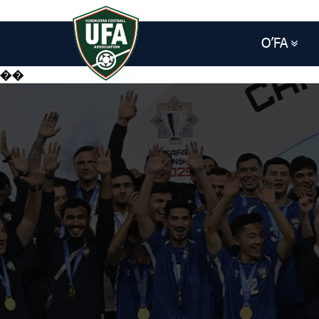
O’FA
��