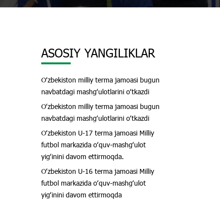
ASOSIY YANGILIKLAR
Oʻzbekiston milliy terma jamoasi bugun
navbatdagi mashgʻulotlarini oʻtkazdi
Oʻzbekiston milliy terma jamoasi bugun
navbatdagi mashgʻulotlarini oʻtkazdi
Oʻzbekiston U-17 terma jamoasi Milliy
futbol markazida oʻquv-mashgʻulot
yigʻinini davom ettirmoqda.
Oʻzbekiston U-16 terma jamoasi Milliy
futbol markazida oʻquv-mashgʻulot
yigʻinini davom ettirmoqda