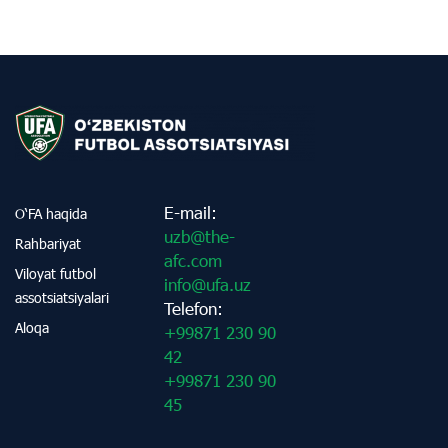
E-mail:
O‘FA haqida
uzb@the-
Rahbariyat
afc.com
Viloyat futbol
info@ufa.uz
assotsiatsiyalari
Telefon:
Aloqa
+99871 230 90
42
+99871 230 90
45