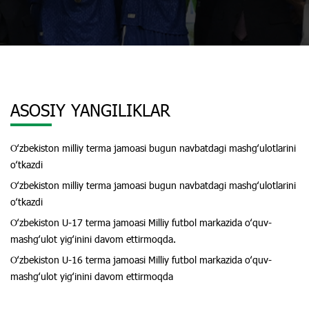
ASOSIY YANGILIKLAR
Oʻzbekiston milliy terma jamoasi bugun navbatdagi mashgʻulotlarini
oʻtkazdi
Oʻzbekiston milliy terma jamoasi bugun navbatdagi mashgʻulotlarini
oʻtkazdi
Oʻzbekiston U-17 terma jamoasi Milliy futbol markazida oʻquv-
mashgʻulot yigʻinini davom ettirmoqda.
Oʻzbekiston U-16 terma jamoasi Milliy futbol markazida oʻquv-
mashgʻulot yigʻinini davom ettirmoqda