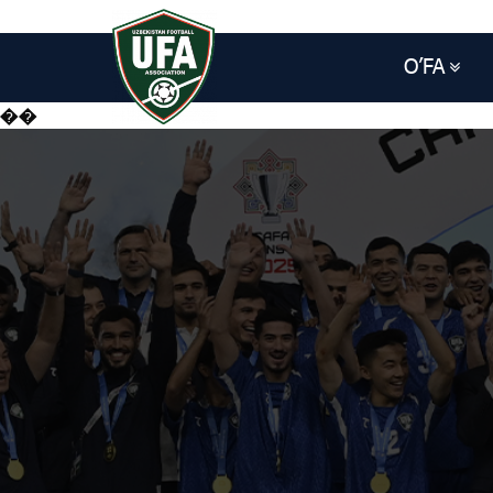
O’FA
��