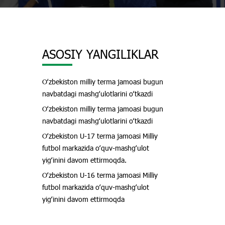
ASOSIY YANGILIKLAR
Oʻzbekiston milliy terma jamoasi bugun
navbatdagi mashgʻulotlarini oʻtkazdi
Oʻzbekiston milliy terma jamoasi bugun
navbatdagi mashgʻulotlarini oʻtkazdi
Oʻzbekiston U-17 terma jamoasi Milliy
futbol markazida oʻquv-mashgʻulot
yigʻinini davom ettirmoqda.
Oʻzbekiston U-16 terma jamoasi Milliy
futbol markazida oʻquv-mashgʻulot
yigʻinini davom ettirmoqda