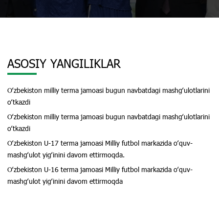
ASOSIY YANGILIKLAR
Oʻzbekiston milliy terma jamoasi bugun navbatdagi mashgʻulotlarini
oʻtkazdi
Oʻzbekiston milliy terma jamoasi bugun navbatdagi mashgʻulotlarini
oʻtkazdi
Oʻzbekiston U-17 terma jamoasi Milliy futbol markazida oʻquv-
mashgʻulot yigʻinini davom ettirmoqda.
Oʻzbekiston U-16 terma jamoasi Milliy futbol markazida oʻquv-
mashgʻulot yigʻinini davom ettirmoqda