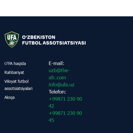
E-mail:
O‘FA haqida
uzb@the-
Rahbariyat
afc.com
Viloyat futbol
info@ufa.uz
assotsiatsiyalari
Telefon:
Aloqa
+99871 230 90
42
+99871 230 90
45