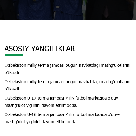
ASOSIY YANGILIKLAR
Oʻzbekiston milliy terma jamoasi bugun navbatdagi mashgʻulotlarini
oʻtkazdi
Oʻzbekiston milliy terma jamoasi bugun navbatdagi mashgʻulotlarini
oʻtkazdi
Oʻzbekiston U-17 terma jamoasi Milliy futbol markazida oʻquv-
mashgʻulot yigʻinini davom ettirmoqda.
Oʻzbekiston U-16 terma jamoasi Milliy futbol markazida oʻquv-
mashgʻulot yigʻinini davom ettirmoqda