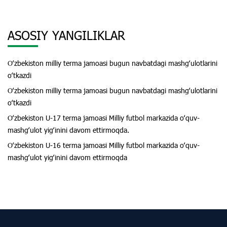
ASOSIY YANGILIKLAR
Oʻzbekiston milliy terma jamoasi bugun navbatdagi mashgʻulotlarini
oʻtkazdi
Oʻzbekiston milliy terma jamoasi bugun navbatdagi mashgʻulotlarini
oʻtkazdi
Oʻzbekiston U-17 terma jamoasi Milliy futbol markazida oʻquv-
mashgʻulot yigʻinini davom ettirmoqda.
Oʻzbekiston U-16 terma jamoasi Milliy futbol markazida oʻquv-
mashgʻulot yigʻinini davom ettirmoqda