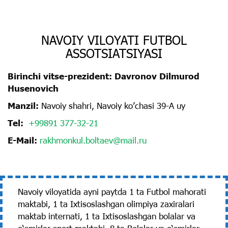
NAVOIY VILOYATI FUTBOL
ASSOTSIATSIYASI
Birinchi vitse-prezident: Davronov Dilmurod
Husenovich
Manzil:
Navoiy shahri, Navoiy koʼchasi 39-A uy
Tel:
+99891 377-32-21
E-Mail:
rakhmonkul.boltaev@mail.ru
Navoiy viloyatida ayni paytda 1 ta Futbol mahorati
maktabi, 1 ta Ixtisoslashgan olimpiya zaxiralari
maktab internati, 1 ta Ixtisoslashgan bolalar va