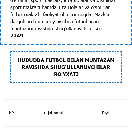
o‘smirlar sport maktabi, 8 ta Bolalar va o‘smirlar
sport maktabi hamda 1 ta Bolalar va o‘smirlar
futbol maktabi faoliyat olib bormoqda. Mazkur
dargohlarda umumiy hisobda futbol bilan
muntazam ravishda shug‘ullanuvchilar soni –
2249
.
HUDUDDA FUTBOL BILAN MUNTAZAM
RAVISHDA SHUG‘ULLANUVCHILAR
RO’YXATI
№
Hujjat nomi
Fayl