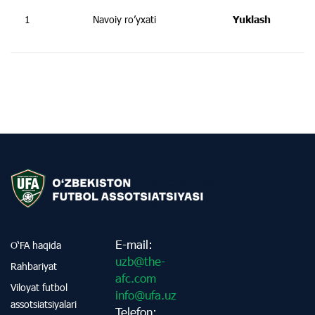
1
Navoiy ro’yxati
Yuklash
E-mail:
O‘FA haqida
uzb@the-
Rahbariyat
afc.com
Viloyat futbol
info@ufa.uz
assotsiatsiyalari
Telefon: