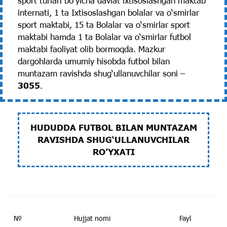
sport turlari bo‘yicha davlat ixtisoslashgan maktab
internati, 1 ta Ixtisoslashgan bolalar va o‘smirlar
sport maktabi, 15 ta Bolalar va o‘smirlar sport
maktabi hamda 1 ta Bolalar va o‘smirlar futbol
maktabi faoliyat olib bormoqda. Mazkur
dargohlarda umumiy hisobda futbol bilan
muntazam ravishda shug‘ullanuvchilar soni –
3055
.
HUDUDDA FUTBOL BILAN MUNTAZAM
RAVISHDA SHUG‘ULLANUVCHILAR
RO’YXATI
№
Hujjat nomi
Fayl