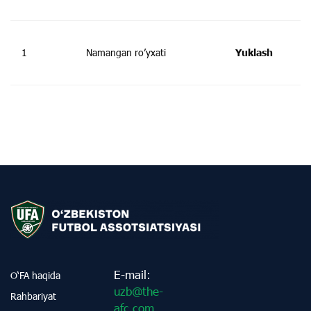
1
Namangan ro’yxati
Yuklash
E-mail:
O‘FA haqida
uzb@the-
Rahbariyat
afc.com