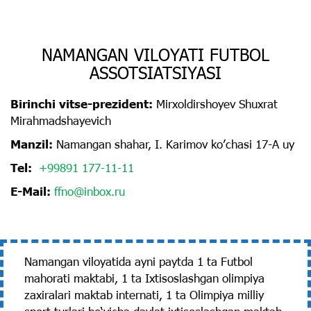
NAMANGAN VILOYATI FUTBOL
ASSOTSIATSIYASI
Birinchi vitse-prezident:
Mirxoldirshoyev Shuxrat
Mirahmadshayevich
Manzil:
Namangan shahar, I. Karimov koʼchasi 17-А uy
Tel:
+99891 177-11-11
E-Mail:
ffno@inbox.ru
Namangan viloyatida ayni paytda 1 ta Futbol
mahorati maktabi, 1 ta Ixtisoslashgan olimpiya
zaxiralari maktab internati, 1 ta Olimpiya milliy