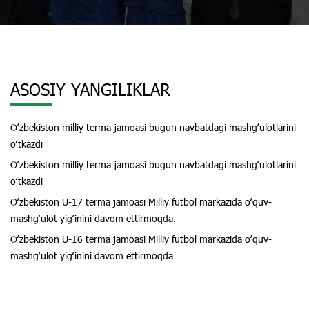
ASOSIY YANGILIKLAR
Oʻzbekiston milliy terma jamoasi bugun navbatdagi mashgʻulotlarini
oʻtkazdi
Oʻzbekiston milliy terma jamoasi bugun navbatdagi mashgʻulotlarini
oʻtkazdi
Oʻzbekiston U-17 terma jamoasi Milliy futbol markazida oʻquv-
mashgʻulot yigʻinini davom ettirmoqda.
Oʻzbekiston U-16 terma jamoasi Milliy futbol markazida oʻquv-
mashgʻulot yigʻinini davom ettirmoqda