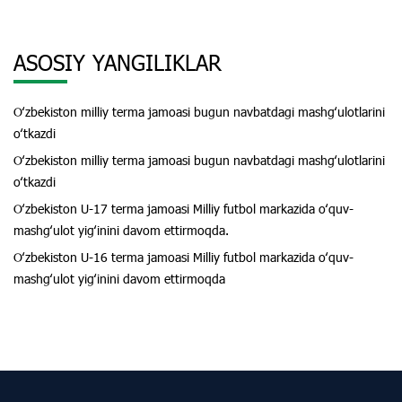
ASOSIY YANGILIKLAR
Oʻzbekiston milliy terma jamoasi bugun navbatdagi mashgʻulotlarini
oʻtkazdi
Oʻzbekiston milliy terma jamoasi bugun navbatdagi mashgʻulotlarini
oʻtkazdi
Oʻzbekiston U-17 terma jamoasi Milliy futbol markazida oʻquv-
mashgʻulot yigʻinini davom ettirmoqda.
Oʻzbekiston U-16 terma jamoasi Milliy futbol markazida oʻquv-
mashgʻulot yigʻinini davom ettirmoqda