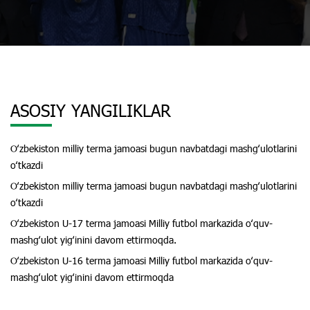
ASOSIY YANGILIKLAR
Oʻzbekiston milliy terma jamoasi bugun navbatdagi mashgʻulotlarini
oʻtkazdi
Oʻzbekiston milliy terma jamoasi bugun navbatdagi mashgʻulotlarini
oʻtkazdi
Oʻzbekiston U-17 terma jamoasi Milliy futbol markazida oʻquv-
mashgʻulot yigʻinini davom ettirmoqda.
Oʻzbekiston U-16 terma jamoasi Milliy futbol markazida oʻquv-
mashgʻulot yigʻinini davom ettirmoqda