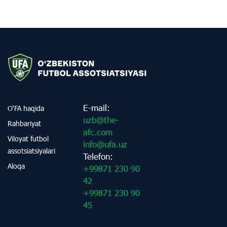
E-mail:
O‘FA haqida
uzb@the-
Rahbariyat
afc.com
Viloyat futbol
info@ufa.uz
assotsiatsiyalari
Telefon:
Aloqa
+99871 230 90
42
+99871 230 90
45