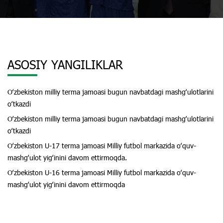
ASOSIY YANGILIKLAR
Oʻzbekiston milliy terma jamoasi bugun navbatdagi mashgʻulotlarini
oʻtkazdi
Oʻzbekiston milliy terma jamoasi bugun navbatdagi mashgʻulotlarini
oʻtkazdi
Oʻzbekiston U-17 terma jamoasi Milliy futbol markazida oʻquv-
mashgʻulot yigʻinini davom ettirmoqda.
Oʻzbekiston U-16 terma jamoasi Milliy futbol markazida oʻquv-
mashgʻulot yigʻinini davom ettirmoqda