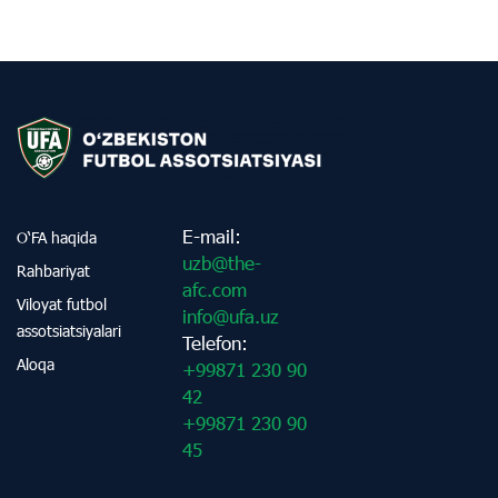
E-mail:
O‘FA haqida
uzb@the-
Rahbariyat
afc.com
Viloyat futbol
info@ufa.uz
assotsiatsiyalari
Telefon:
Aloqa
+99871 230 90
42
+99871 230 90
45