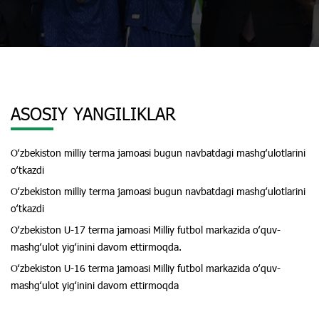
ASOSIY YANGILIKLAR
Oʻzbekiston milliy terma jamoasi bugun navbatdagi mashgʻulotlarini
oʻtkazdi
Oʻzbekiston milliy terma jamoasi bugun navbatdagi mashgʻulotlarini
oʻtkazdi
Oʻzbekiston U-17 terma jamoasi Milliy futbol markazida oʻquv-
mashgʻulot yigʻinini davom ettirmoqda.
Oʻzbekiston U-16 terma jamoasi Milliy futbol markazida oʻquv-
mashgʻulot yigʻinini davom ettirmoqda