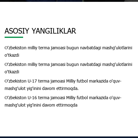
ASOSIY YANGILIKLAR
Oʻzbekiston milliy terma jamoasi bugun navbatdagi mashgʻulotlarini
oʻtkazdi
Oʻzbekiston milliy terma jamoasi bugun navbatdagi mashgʻulotlarini
oʻtkazdi
Oʻzbekiston U-17 terma jamoasi Milliy futbol markazida oʻquv-
mashgʻulot yigʻinini davom ettirmoqda.
Oʻzbekiston U-16 terma jamoasi Milliy futbol markazida oʻquv-
mashgʻulot yigʻinini davom ettirmoqda