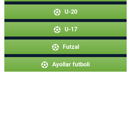
U-20
U-17
Futzal
Ayollar futboli