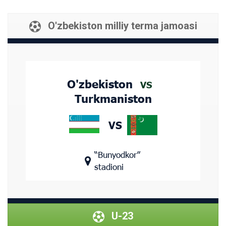
O'zbekiston milliy terma jamoasi
O'zbekiston
VS
Turkmaniston
VS
“Bunyodkor”
stadioni
U-23