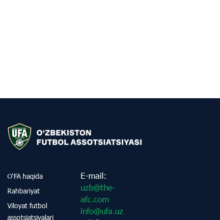
E-mail:
O‘FA haqida
uzb@the-
Rahbariyat
afc.com
Viloyat futbol
info@ufa.uz
assotsiatsiyalari