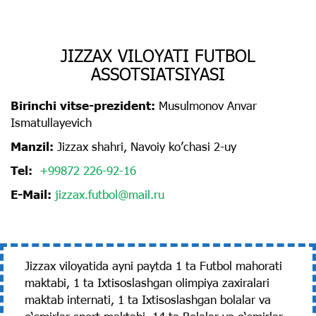
JIZZAX VILOYATI FUTBOL
ASSOTSIATSIYASI
Birinchi vitse-prezident:
Musulmonov Аnvar
Ismatullayevich
Manzil:
Jizzax shahri, Navoiy koʼchasi 2-uy
Tel:
+99872 226-92-16
E-Mail:
jizzax.futbol@mail.ru
Jizzax viloyatida ayni paytda 1 ta Futbol mahorati
maktabi, 1 ta Ixtisoslashgan olimpiya zaxiralari
maktab internati, 1 ta Ixtisoslashgan bolalar va