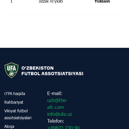
1
Jizzax ro’yxati
Yuklash
E-mail:
O‘FA haqida
uzb@the-
Rahbariyat
afc.com
Viloyat futbol
info@ufa.uz
assotsiatsiyalari
Telefon:
Aloqa
+99871 230 90