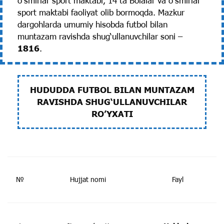
o‘smirlar sport maktabi, 14 ta Bolalar va o‘smirlar
sport maktabi faoliyat olib bormoqda. Mazkur
dargohlarda umumiy hisobda futbol bilan
muntazam ravishda shug‘ullanuvchilar soni –
1816
.
HUDUDDA FUTBOL BILAN MUNTAZAM
RAVISHDA SHUG‘ULLANUVCHILAR
RO’YXATI
№
Hujjat nomi
Fayl