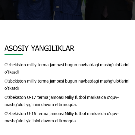
ASOSIY YANGILIKLAR
Oʻzbekiston milliy terma jamoasi bugun navbatdagi mashgʻulotlarini
oʻtkazdi
Oʻzbekiston milliy terma jamoasi bugun navbatdagi mashgʻulotlarini
oʻtkazdi
Oʻzbekiston U-17 terma jamoasi Milliy futbol markazida oʻquv-
mashgʻulot yigʻinini davom ettirmoqda.
Oʻzbekiston U-16 terma jamoasi Milliy futbol markazida oʻquv-
mashgʻulot yigʻinini davom ettirmoqda