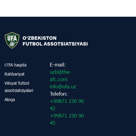
E-mail:
O‘FA haqida
uzb@the-
Rahbariyat
afc.com
Viloyat futbol
info@ufa.uz
assotsiatsiyalari
Telefon:
Aloqa
+99871 230 90
42
+99871 230 90
45