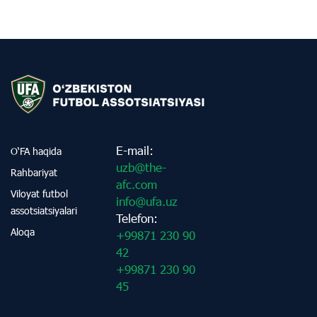
E-mail:
O‘FA haqida
uzb@the-
Rahbariyat
afc.com
Viloyat futbol
info@ufa.uz
assotsiatsiyalari
Telefon:
Aloqa
+99871 230 90
42
+99871 230 90
45