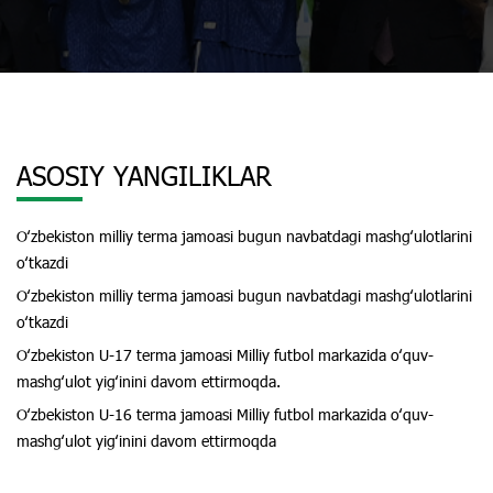
ASOSIY YANGILIKLAR
Oʻzbekiston milliy terma jamoasi bugun navbatdagi mashgʻulotlarini
oʻtkazdi
Oʻzbekiston milliy terma jamoasi bugun navbatdagi mashgʻulotlarini
oʻtkazdi
Oʻzbekiston U-17 terma jamoasi Milliy futbol markazida oʻquv-
mashgʻulot yigʻinini davom ettirmoqda.
Oʻzbekiston U-16 terma jamoasi Milliy futbol markazida oʻquv-
mashgʻulot yigʻinini davom ettirmoqda