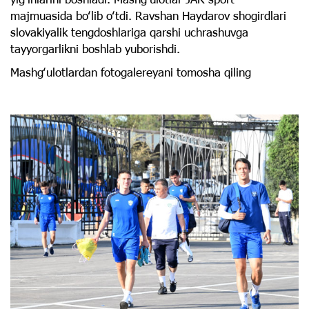
majmuasida boʻlib oʻtdi. Ravshan Haydarov shogirdlari
slovakiyalik tengdoshlariga qarshi uchrashuvga
tayyorgarlikni boshlab yuborishdi.
Mashgʻulotlardan fotogalereyani tomosha qiling