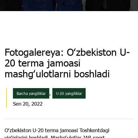
Fotogalereya: Oʻzbekiston U-
20 terma jamoasi
mashgʻulotlarni boshladi
,
Barcha yangiliklar
U-20 yangiliklar
Sen 20, 2022
Oʻzbekiston U-20 terma jamoasi Toshkentdagi
yigʻinlarini boshladi. Mashgʻulotlar JAR sport