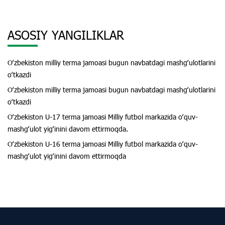
ASOSIY YANGILIKLAR
Oʻzbekiston milliy terma jamoasi bugun navbatdagi mashgʻulotlarini
oʻtkazdi
Oʻzbekiston milliy terma jamoasi bugun navbatdagi mashgʻulotlarini
oʻtkazdi
Oʻzbekiston U-17 terma jamoasi Milliy futbol markazida oʻquv-
mashgʻulot yigʻinini davom ettirmoqda.
Oʻzbekiston U-16 terma jamoasi Milliy futbol markazida oʻquv-
mashgʻulot yigʻinini davom ettirmoqda