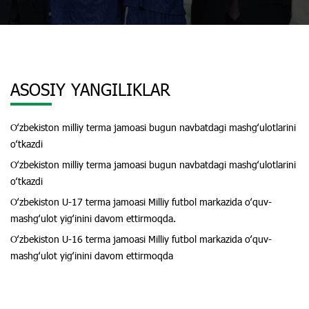
ASOSIY YANGILIKLAR
Oʻzbekiston milliy terma jamoasi bugun navbatdagi mashgʻulotlarini
oʻtkazdi
Oʻzbekiston milliy terma jamoasi bugun navbatdagi mashgʻulotlarini
oʻtkazdi
Oʻzbekiston U-17 terma jamoasi Milliy futbol markazida oʻquv-
mashgʻulot yigʻinini davom ettirmoqda.
Oʻzbekiston U-16 terma jamoasi Milliy futbol markazida oʻquv-
mashgʻulot yigʻinini davom ettirmoqda