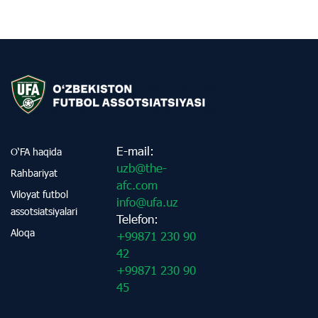
E-mail:
O‘FA haqida
uzb@the-
Rahbariyat
afc.com
Viloyat futbol
info@ufa.uz
assotsiatsiyalari
Telefon:
Aloqa
+99871 230 90
42
+99871 230 90
45