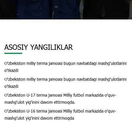
ASOSIY YANGILIKLAR
Oʻzbekiston milliy terma jamoasi bugun navbatdagi mashgʻulotlarini
oʻtkazdi
Oʻzbekiston milliy terma jamoasi bugun navbatdagi mashgʻulotlarini
oʻtkazdi
Oʻzbekiston U-17 terma jamoasi Milliy futbol markazida oʻquv-
mashgʻulot yigʻinini davom ettirmoqda.
Oʻzbekiston U-16 terma jamoasi Milliy futbol markazida oʻquv-
mashgʻulot yigʻinini davom ettirmoqda