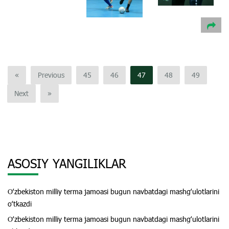
«
Previous
45
46
47
48
49
Next
»
ASOSIY YANGILIKLAR
Oʻzbekiston milliy terma jamoasi bugun navbatdagi mashgʻulotlarini
oʻtkazdi
Oʻzbekiston milliy terma jamoasi bugun navbatdagi mashgʻulotlarini