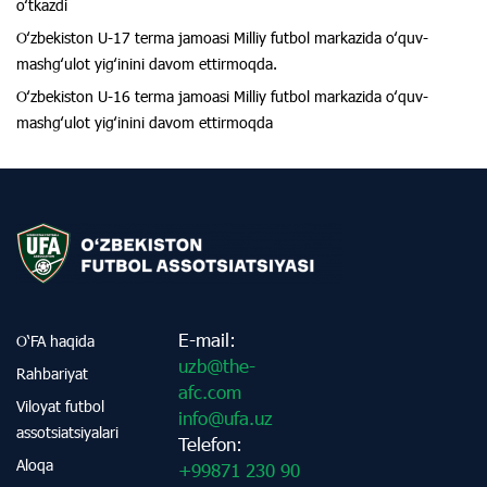
oʻtkazdi
Oʻzbekiston U-17 terma jamoasi Milliy futbol markazida oʻquv-
mashgʻulot yigʻinini davom ettirmoqda.
Oʻzbekiston U-16 terma jamoasi Milliy futbol markazida oʻquv-
mashgʻulot yigʻinini davom ettirmoqda
E-mail:
O‘FA haqida
uzb@the-
Rahbariyat
afc.com
Viloyat futbol
info@ufa.uz
assotsiatsiyalari
Telefon:
Aloqa
+99871 230 90