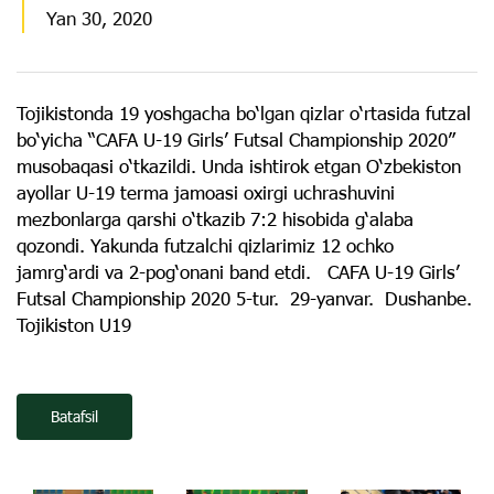
Yan 30, 2020
Tojikistonda 19 yoshgacha bo‘lgan qizlar o‘rtasida futzal
bo‘yicha “CAFA U-19 Girls’ Futsal Championship 2020”
musobaqasi o‘tkazildi. Unda ishtirok etgan O‘zbekiston
ayollar U-19 terma jamoasi oxirgi uchrashuvini
mezbonlarga qarshi o‘tkazib 7:2 hisobida g‘alaba
qozondi. Yakunda futzalchi qizlarimiz 12 ochko
jamrg‘ardi va 2-pog‘onani band etdi. CAFA U-19 Girls’
Futsal Championship 2020 5-tur. 29-yanvar. Dushanbe.
Tojikiston U19
Batafsil