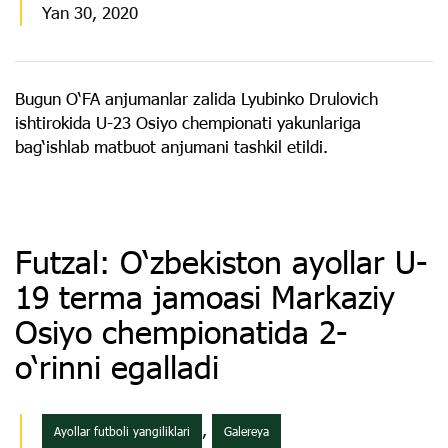
Yan 30, 2020
Bugun O‘FA anjumanlar zalida Lyubinko Drulovich
ishtirokida U-23 Osiyo chempionati yakunlariga
bag‘ishlab matbuot anjumani tashkil etildi.
Futzal: O‘zbekiston ayollar U-
19 terma jamoasi Markaziy
Osiyo chempionatida 2-
o‘rinni egalladi
,
Ayollar futboli yangiliklari
Galereya