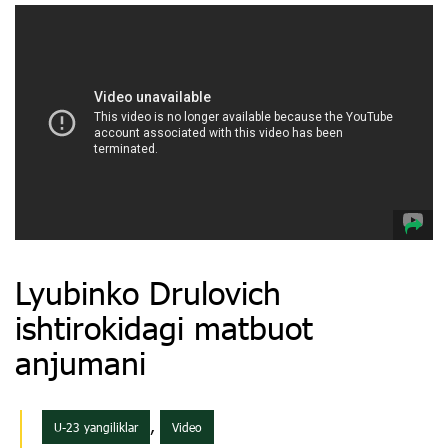
Lyubinko Drulovich
ishtirokidagi matbuot
anjumani
,
U-23 yangiliklar
Video