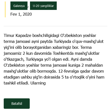
,
Galereya
U-20 yangiliklar
Fev 1, 2020
Timur Kapadze boshchiligidagi O‘zbekiston yoshlar
terma jamoasi ayni paytda Turkiyada o‘quv-mashg‘ulot
yig‘ini olib borayotganidan xabaringiz bor. Terma
jamoamiz 2 kun davomida Toshkentda mashg‘ulotlar
o‘tkazgach, Turkiyaga yo‘l olgan edi. Ayni damda
O‘zbekiston yoshlar terma jamoasi kuniga 2 mahaldan
mashg‘ulotlar olib bormoqda. 12-fevralga qadar davom
etadigan ushbu yig‘in doirasida 5 ta o‘rtoqlik o‘yini ham
tashkil etiladi. Ularning
Batafsil