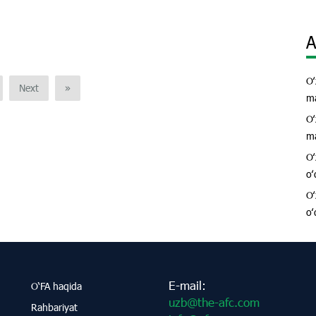
A
Oʻ
Next
»
ma
Oʻ
ma
Oʻ
oʻ
Oʻ
oʻ
E-mail:
O‘FA haqida
uzb@the-afc.com
Rahbariyat