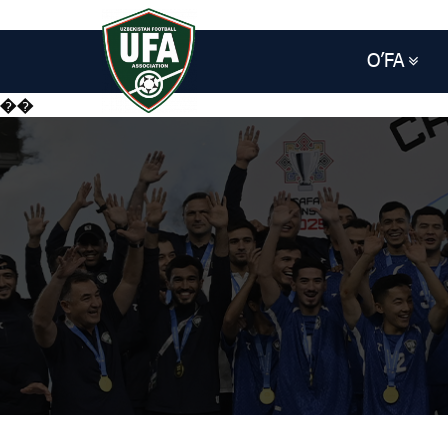
O’FA
��