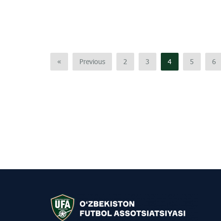
«
Previous
2
3
4
5
6