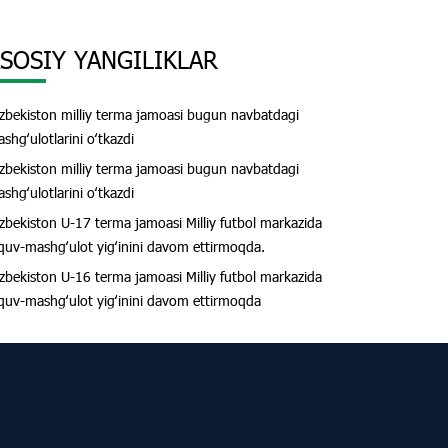
SOSIY YANGILIKLAR
zbekiston milliy terma jamoasi bugun navbatdagi
shgʻulotlarini oʻtkazdi
zbekiston milliy terma jamoasi bugun navbatdagi
shgʻulotlarini oʻtkazdi
zbekiston U-17 terma jamoasi Milliy futbol markazida
quv-mashgʻulot yigʻinini davom ettirmoqda.
zbekiston U-16 terma jamoasi Milliy futbol markazida
quv-mashgʻulot yigʻinini davom ettirmoqda