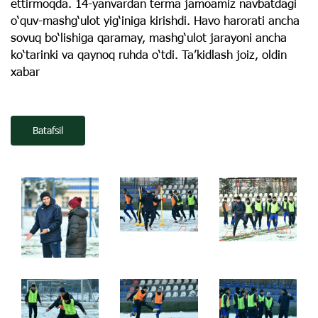
ettirmoqda. 14-yanvardan terma jamoamiz navbatdagi
o‘quv-mashg‘ulot yig‘iniga kirishdi. Havo harorati ancha
sovuq bo‘lishiga qaramay, mashg‘ulot jarayoni ancha
ko‘tarinki va qaynoq ruhda o‘tdi. Ta’kidlash joiz, oldin
xabar
Batafsil