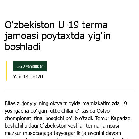
O‘zbekiston U-19 terma
jamoasi poytaxtda yig‘in
boshladi
U-20 yangiliklar
Yan 14, 2020
Bilasiz, joriy yilning oktyabr oyida mamlakatimizda 19
yoshgacha bo‘lgan futbolchilar o‘rtasida Osiyo
chempionati final bosqichi bo‘lib o‘tadi. Temur Kapadze
boshchiligidagi O‘zbekiston yoshlar terma jamoasi
mazkur musobaqaga tayyorgarlik jarayonini davom