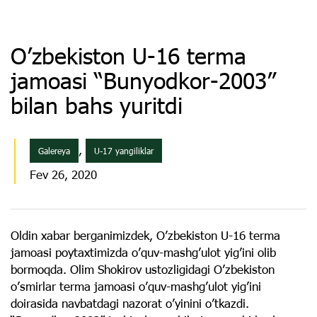
Oʼzbekiston U-16 terma
jamoasi “Bunyodkor-2003”
bilan bahs yuritdi
,
Galereya
U-17 yangiliklar
Fev 26, 2020
Oldin xabar berganimizdek, Oʼzbekiston U-16 terma
jamoasi poytaxtimizda oʼquv-mashgʼulot yigʼini olib
bormoqda. Olim Shokirov ustozligidagi Oʼzbekiston
oʼsmirlar terma jamoasi oʼquv-mashgʼulot yigʼini
doirasida navbatdagi nazorat oʼyinini oʼtkazdi.