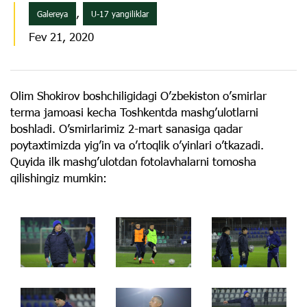
,
Galereya
U-17 yangiliklar
Fev 21, 2020
Olim Shokirov boshchiligidagi Oʼzbekiston oʼsmirlar
terma jamoasi kecha Toshkentda mashg’ulotlarni
boshladi. O’smirlarimiz 2-mart sanasiga qadar
poytaxtimizda yigʼin va o’rtoqlik o’yinlari o’tkazadi.
Quyida ilk mashg’ulotdan fotolavhalarni tomosha
qilishingiz mumkin: