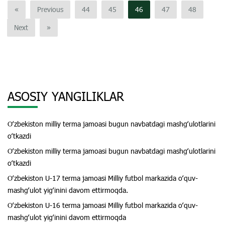
«
Previous
44
45
46
47
48
Next
»
ASOSIY YANGILIKLAR
Oʻzbekiston milliy terma jamoasi bugun navbatdagi mashgʻulotlarini
oʻtkazdi
Oʻzbekiston milliy terma jamoasi bugun navbatdagi mashgʻulotlarini
oʻtkazdi
Oʻzbekiston U-17 terma jamoasi Milliy futbol markazida oʻquv-
mashgʻulot yigʻinini davom ettirmoqda.
Oʻzbekiston U-16 terma jamoasi Milliy futbol markazida oʻquv-
mashgʻulot yigʻinini davom ettirmoqda