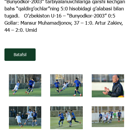
“Bunyodkor-2003” tarbiyalanuvchilariga qarshi kechgan
bahs “qaldirgʼochlar”ning 5:0 hisobidagi gʼalabasi bilan
tugadi. Oʼzbekiston U-16 – “Bunyodkor-2003” 0:5
Gollar: Mansur Muhamadjonov, 37 – 1:0. Аrtur Zakiev,
44 – 2:0. Umid
Batafsil