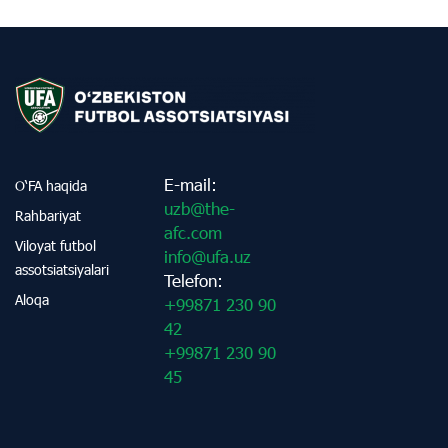
E-mail:
O‘FA haqida
uzb@the-
Rahbariyat
afc.com
Viloyat futbol
info@ufa.uz
assotsiatsiyalari
Telefon:
Aloqa
+99871 230 90
42
+99871 230 90
45