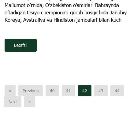
Ma’lumot o’rnida, O’zbekiston o’smirlari Bahraynda
o’tadigan Osiyo chempionati guruh bosqichida Janubiy
Koreya, Avstraliya va Hindiston jamoalari bilan kuch
Batafsil
«
Previous
40
41
42
43
44
Next
»