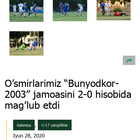
O’smirlarimiz “Bunyodkor-
2003” jamoasini 2-0 hisobida
mag’lub etdi
,
Galereya
U-17 yangiliklar
Iyun 28, 2020