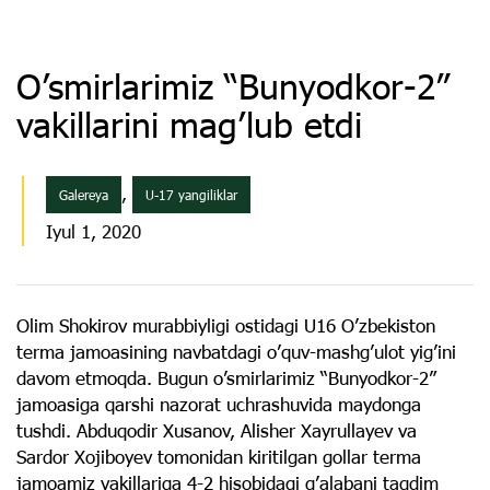
O’smirlarimiz “Bunyodkor-2”
vakillarini mag’lub etdi
,
Galereya
U-17 yangiliklar
Iyul 1, 2020
Olim Shokirov murabbiyligi ostidagi U16 O’zbekiston
terma jamoasining navbatdagi o’quv-mashg’ulot yig’ini
davom etmoqda. Bugun o’smirlarimiz “Bunyodkor-2”
jamoasiga qarshi nazorat uchrashuvida maydonga
tushdi. Abduqodir Xusanov, Alisher Xayrullayev va
Sardor Xojiboyev tomonidan kiritilgan gollar terma
jamoamiz vakillariga 4-2 hisobidagi g’alabani taqdim