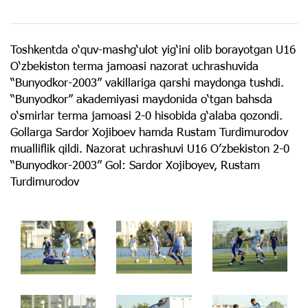
Toshkentda o‘quv-mashg‘ulot yig‘ini olib borayotgan U16
O‘zbekiston terma jamoasi nazorat uchrashuvida
“Bunyodkor-2003” vakillariga qarshi maydonga tushdi.
“Bunyodkor” akademiyasi maydonida o‘tgan bahsda
o‘smirlar terma jamoasi 2-0 hisobida g‘alaba qozondi.
Gollarga Sardor Xojiboev hamda Rustam Turdimurodov
mualliflik qildi. Nazorat uchrashuvi U16 O’zbekiston 2-0
“Bunyodkor-2003” Gol: Sardor Xojiboyev, Rustam
Turdimurodov