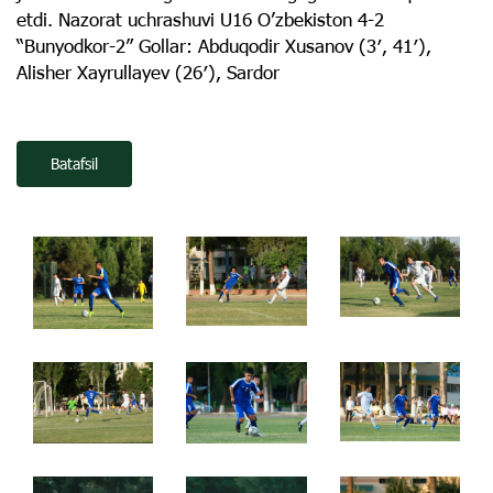
etdi. Nazorat uchrashuvi U16 O’zbekiston 4-2
“Bunyodkor-2” Gollar: Abduqodir Xusanov (3′, 41′),
Alisher Xayrullayev (26′), Sardor
Batafsil