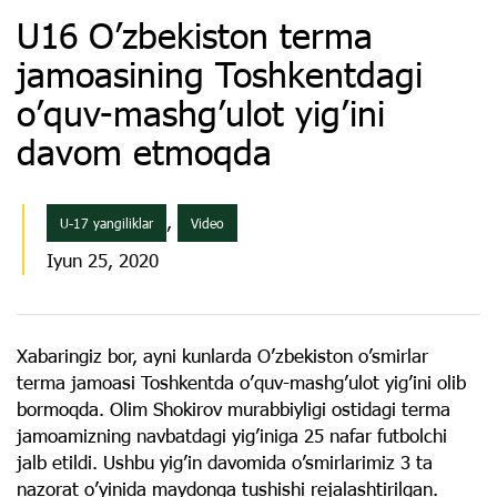
U16 O’zbekiston terma
jamoasining Toshkentdagi
o’quv-mashg’ulot yig’ini
davom etmoqda
,
U-17 yangiliklar
Video
Iyun 25, 2020
Xabaringiz bor, ayni kunlarda O’zbekiston o’smirlar
terma jamoasi Toshkentda o’quv-mashg’ulot yig’ini olib
bormoqda. Olim Shokirov murabbiyligi ostidagi terma
jamoamizning navbatdagi yig’iniga 25 nafar futbolchi
jalb etildi. Ushbu yig’in davomida o’smirlarimiz 3 ta
nazorat o’yinida maydonga tushishi rejalashtirilgan.