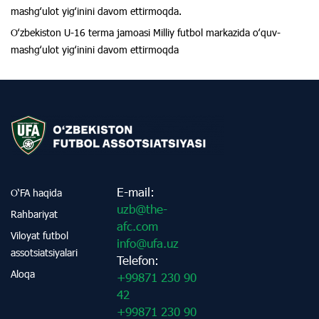
mashgʻulot yigʻinini davom ettirmoqda.
Oʻzbekiston U-16 terma jamoasi Milliy futbol markazida oʻquv-
mashgʻulot yigʻinini davom ettirmoqda
E-mail:
O‘FA haqida
uzb@the-
Rahbariyat
afc.com
Viloyat futbol
info@ufa.uz
assotsiatsiyalari
Telefon:
Aloqa
+99871 230 90
42
+99871 230 90