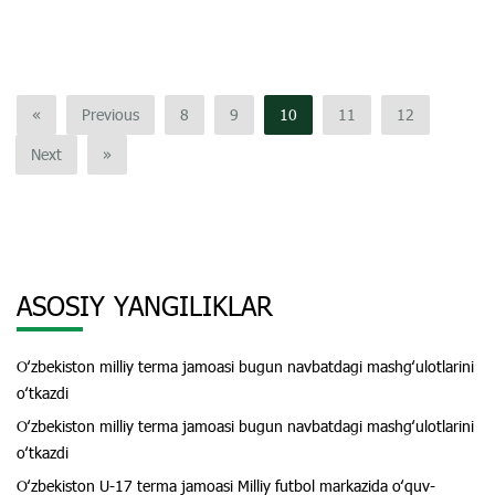
«
Previous
8
9
10
11
12
Next
»
ASOSIY YANGILIKLAR
Oʻzbekiston milliy terma jamoasi bugun navbatdagi mashgʻulotlarini
oʻtkazdi
Oʻzbekiston milliy terma jamoasi bugun navbatdagi mashgʻulotlarini
oʻtkazdi
Oʻzbekiston U-17 terma jamoasi Milliy futbol markazida oʻquv-