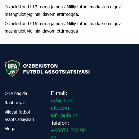
Oʻzbekiston U-17 terma jamoasi Milliy futbol markazida oʻquv-
mashgʻulot yigʻinini davom ettirmoqda.
Oʻzbekiston U-16 terma jamoasi Milliy futbol markazida oʻquv-
mashgʻulot yigʻinini davom ettirmoqda
E-mail:
O‘FA haqida
uzb@the-
Rahbariyat
afc.com
Viloyat futbol
info@ufa.uz
assotsiatsiyalari
Telefon:
Aloqa
+99871 230 90
42