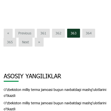
«
Previous
361
362
363
364
365
Next
»
ASOSIY YANGILIKLAR
Oʻzbekiston milliy terma jamoasi bugun navbatdagi mashgʻulotlarini
oʻtkazdi
Oʻzbekiston milliy terma jamoasi bugun navbatdagi mashgʻulotlarini
oʻtkazdi