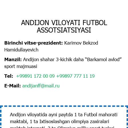
ANDIJON VILOYATI FUTBOL
ASSOTSIATSIYASI
Birinchi vitse-prezident:
Karimov Bekzod
Hamidullayevich
Manzil:
Аndijon shahar 3-kichik daha “Barkamol avlod”
sport majmuasi
Tel:
+99891 172 00 09
+99897 777 11 19
E-Mail:
andijanff@mail.ru
Andijon viloyatida ayni paytda 1 ta Futbol mahorati
maktabi, 1 ta Ixtisoslashgan olimpiya zaxiralari