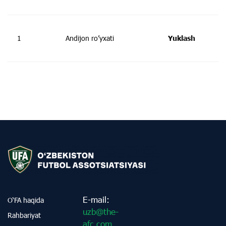
1
Andijon ro’yxati
Yuklash
E-mail:
O‘FA haqida
uzb@the-
Rahbariyat
afc.com