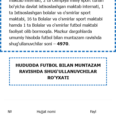
maktab internati, 2 ta Olimpiya milliy sport turlari
bo‘yicha davlat ixtisoslashgan maktab internati, 1
ta Ixtisoslashgan bolalar va o‘smirlar sport
maktabi, 16 ta Bolalar va o‘smirlar sport maktabi
hamda 1 ta Bolalar va o‘smirlar futbol maktabi
faoliyat olib bormoqda. Mazkur dargohlarda
umumiy hisobda futbol bilan muntazam ravishda
shug‘ullanuvchilar soni –
4970
.
HUDUDDA FUTBOL BILAN MUNTAZAM
RAVISHDA SHUG‘ULLANUVCHILAR
RO’YXATI
№
Hujjat nomi
Fayl