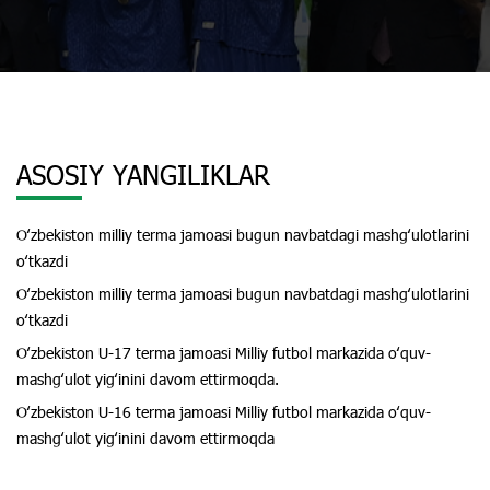
ASOSIY YANGILIKLAR
Oʻzbekiston milliy terma jamoasi bugun navbatdagi mashgʻulotlarini
oʻtkazdi
Oʻzbekiston milliy terma jamoasi bugun navbatdagi mashgʻulotlarini
oʻtkazdi
Oʻzbekiston U-17 terma jamoasi Milliy futbol markazida oʻquv-
mashgʻulot yigʻinini davom ettirmoqda.
Oʻzbekiston U-16 terma jamoasi Milliy futbol markazida oʻquv-
mashgʻulot yigʻinini davom ettirmoqda