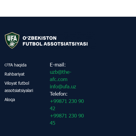
E-mail:
O‘FA haqida
uzb@the-
Rahbariyat
afc.com
Viloyat futbol
info@ufa.uz
assotsiatsiyalari
Telefon:
Aloqa
+99871 230 90
42
+99871 230 90
45