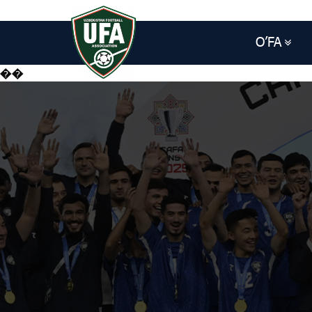
O’FA
��