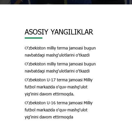
ASOSIY YANGILIKLAR
Oʻzbekiston milliy terma jamoasi bugun
navbatdagi mashgʻulotlarini oʻtkazdi
Oʻzbekiston milliy terma jamoasi bugun
navbatdagi mashgʻulotlarini oʻtkazdi
Oʻzbekiston U-17 terma jamoasi Milliy
futbol markazida oʻquv-mashgʻulot
yigʻinini davom ettirmoqda.
Oʻzbekiston U-16 terma jamoasi Milliy
futbol markazida oʻquv-mashgʻulot
yigʻinini davom ettirmoqda