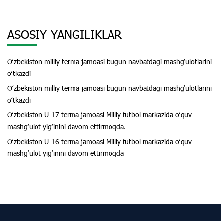
ASOSIY YANGILIKLAR
Oʻzbekiston milliy terma jamoasi bugun navbatdagi mashgʻulotlarini
oʻtkazdi
Oʻzbekiston milliy terma jamoasi bugun navbatdagi mashgʻulotlarini
oʻtkazdi
Oʻzbekiston U-17 terma jamoasi Milliy futbol markazida oʻquv-
mashgʻulot yigʻinini davom ettirmoqda.
Oʻzbekiston U-16 terma jamoasi Milliy futbol markazida oʻquv-
mashgʻulot yigʻinini davom ettirmoqda